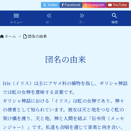
Twitter
Facebook
Instagram
YouTube




メニュー
前へ
次へ
検索
ホーム
>
団名の由来


団名の由来
Iris（イリス）は主にアヤメ科の植物を指し、ギリシャ神話
では虹の女神を意味する言葉です。
ギリシャ神話における「イリス」は虹の女神であり、神々
の使者として知られています。彼女は天と地をつなぐ虹の
架け橋を渡り、天と地、神と人間を結ぶ「伝令役（メッセ
ンジャー） 」です。私達も合唱を通じて音楽と向き合い、