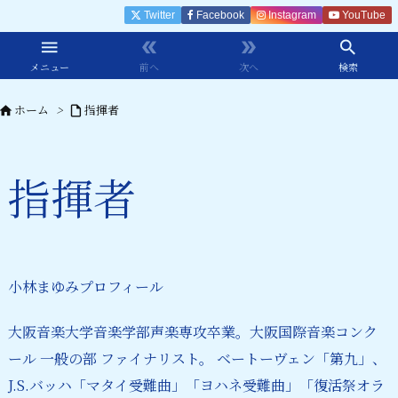
Twitter
Facebook
Instagram
YouTube




メニュー
前へ
次へ
検索
ホーム
>
指揮者


指揮者
小林まゆみプロフィール
大阪音楽大学音楽学部声楽専攻卒業。大阪国際音楽コンク
ール 一般の部 ファイナリスト。 ベートーヴェン「第九」、
J.S.バッハ「マタイ受難曲」「ヨハネ受難曲」「復活祭オラ