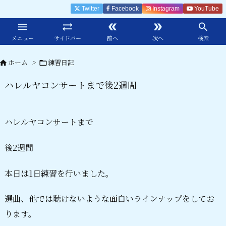
Twitter
Facebook
Instagram
YouTube





メニュー
サイドバー
前へ
次へ
検索
ホーム
>
練習日記


ハレルヤコンサートまで後2週間
ハレルヤコンサートまで
後2週間
本日は1日練習を行いました。
選曲、他では聴けないような面白いラインナップをしてお
ります。