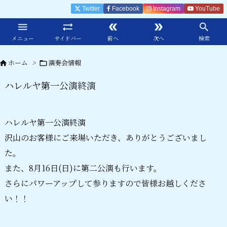
Twitter
Facebook
Instagram
YouTube





メニュー
サイドバー
前へ
次へ
検索
ホーム
>
演奏会情報


ハレルヤ第一公演終演
ハレルヤ第一公演終演
沢山のお客様にご来場いただき、ありがとうございまし
た。
また、8月16日(日)に第二公演も行います。
さらにパワーアップして参りますので皆様お越しくださ
い！！